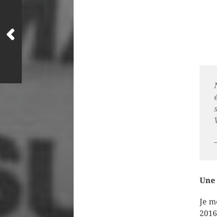
Une 
Je m
2016