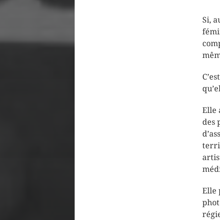
Si, 
fémi
comp
même
C’es
qu’el
Elle
des 
d’as
terr
arti
médi
Elle
phot
régi