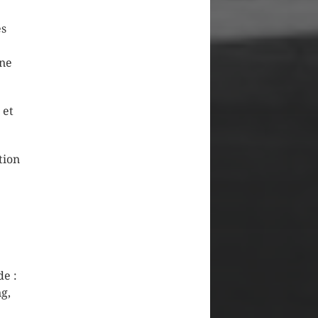
es
une
 et
tion
de :
g,