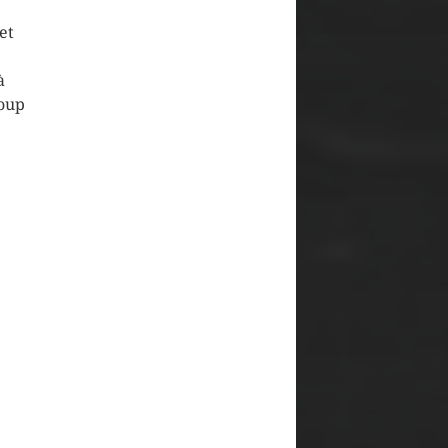
et
à
coup