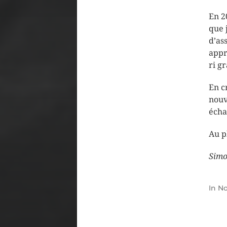
En 2
que 
d’ass
appr
ri g
En c
nouv
écha
Au p
Simo
In
No